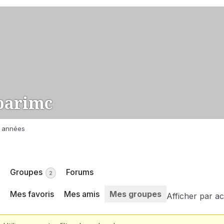
arimc
 4 années
Groupes
Forums
2
Mes favoris
Mes amis
Mes groupes
Afficher par act